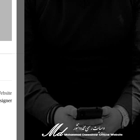
ebsite
signer