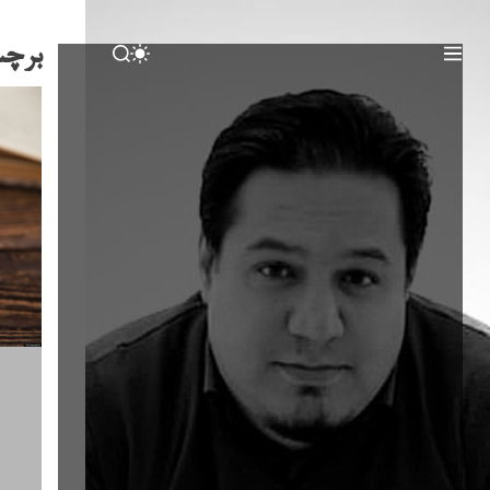
برچ
S
M
S
W
E
E
I
N
A
T
U
R
C
C
H
H
C
O
L
O
R
M
O
D
E