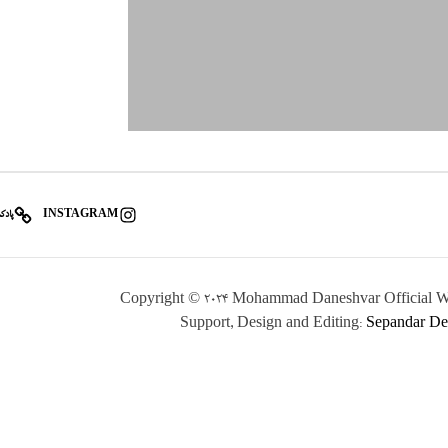
t
t
r
e
h
o
i
r
e
s
INSTAGRAM
پاد
Copyright © 2024 Mohammad Daneshvar Official W
Support, Design and Editing:
Sepandar De