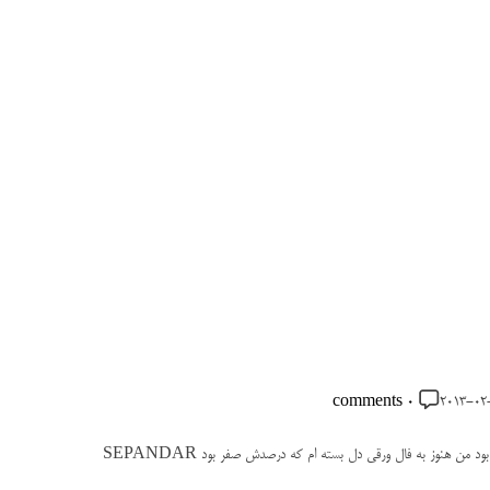
P
0 comments
2013-02
o
s
t
د من هنوز به فال ورقی دل بسته ام که درصدش صفر بود SEPANDAR
C
o