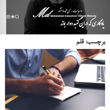
M
S
S
يادگاري كه دراين گنبد دوار بماند
E
W
E
N
I
A
U
T
R
C
C
H
H
برچسب:
قلم
C
O
L
O
R
M
O
D
E