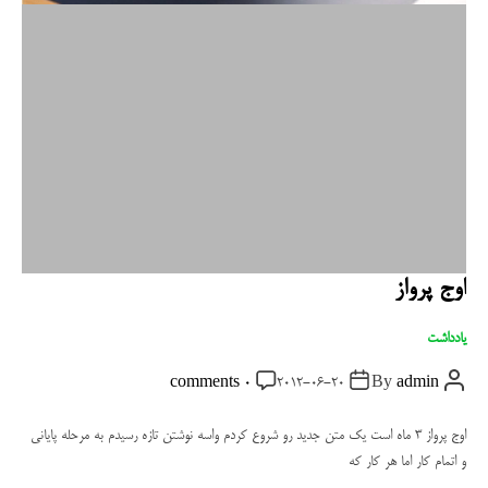
اوج پرواز
C
یادداشت
a
P
P
P
0 comments
2012-06-20
By
admin
t
o
o
o
s
s
s
e
t
t
t
اوج پرواز 3 ماه است یک متن جدید رو شروع کردم واسه نوشتن تازه رسیدم به مرحله پایانی
g
D
A
C
و اتمام کار اما هر کار که
a
u
o
o
t
t
m